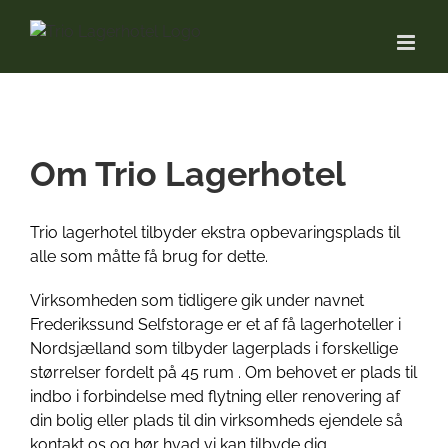
Skip
to
content
Om Trio Lagerhotel
Trio lagerhotel tilbyder ekstra opbevaringsplads til
alle som måtte få brug for dette.
Virksomheden som tidligere gik under navnet
Frederikssund Selfstorage er et af få lagerhoteller i
Nordsjælland som tilbyder lagerplads i forskellige
størrelser fordelt på 45 rum . Om behovet er plads til
indbo i forbindelse med flytning eller renovering af
din bolig eller plads til din virksomheds ejendele så
kontakt os og hør hvad vi kan tilbyde dig.